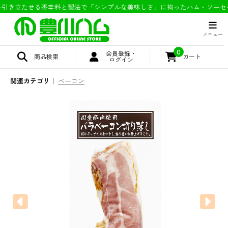
き立たせる香辛料と製法で「シンプルな美味しさ」に拘ったハム・ソーセー
0
会員登録・
商品検索
カート
ログイン
関連カテゴリ
ベーコン