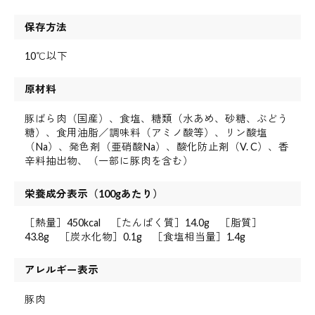
保存方法
10℃以下
原材料
豚ばら肉（国産）、食塩、糖類（水あめ、砂糖、ぶどう
糖）、食用油脂／調味料（アミノ酸等）、リン酸塩
（Na）、発色剤（亜硝酸Na）、酸化防止剤（V. C）、香
辛料抽出物、（一部に豚肉を含む）
栄養成分表示（100gあたり）
［熱量］450kcal ［たんぱく質］14.0g ［脂質］
43.8g ［炭水化物］0.1g ［食塩相当量］1.4g
アレルギー表示
豚肉
 お買い物を続ける