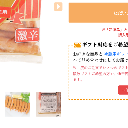
ただい
※「冷凍品」と
購入
ギフト対応をご希
お好きな商品と
冷蔵用ギフ
べて詰め合わせにしてお届
※一度のご注文でひとつのギフ
複数ギフトご希望の方や、通常
ます。
→