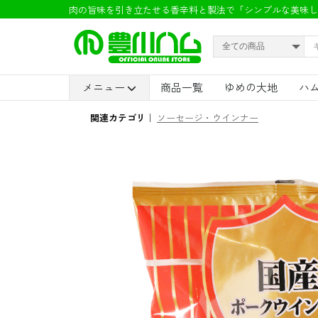
肉の旨味を引き立たせる香辛料と製法で「シンプルな美味し
メニュー
商品一覧
ゆめの大地
ハ
モ
ロ
関連カテゴリ
ソーセージ・ウインナー