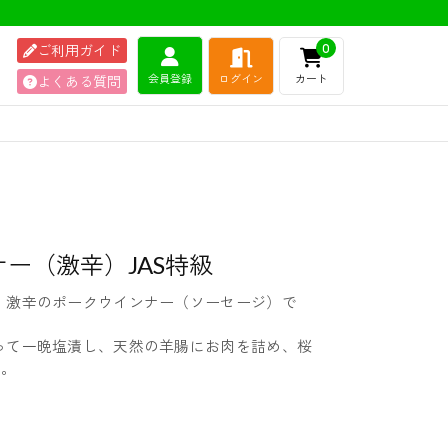
ご利用ガイド
0
ログイン
カート
会員登録
よくある質問
ー（激辛）JAS特級
、激辛のポークウインナー（ソーセージ）で
って一晩塩漬し、天然の羊腸にお肉を詰め、桜
す。