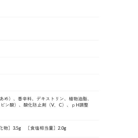
あめ）、香辛料、デキストリン、植物油脂、
ビン酸）、酸化防止剤（V．C）、ｐH調整
化物］3.5g ［食塩相当量］2.0g