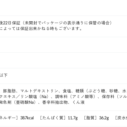
後22日保証（未開封でパッケージの表示通りに保管の場合）
によっては保証出来かねる時もございます。
ｇ
℃以下
、豚脂肪、マルトデキストリン、食塩、糖類（ぶどう糖、砂糖、水
クエキス／リン酸塩（Na）、調味料（アミノ酸等）、保存料（ソル
発色剤（亜硝酸Na）、香辛料抽出物、くん液
ネルギー］387kcal ［たんぱく質］11.7g ［脂質］36.2g ［炭水