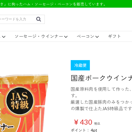
さ」に拘ったハム・ソーセージ・ベーコンを販売しています。
ム
ソーセージ・ウインナー
ベーコン
ギフト
モハム
ースハム
無塩せき
ボロニア
無塩せき
冷蔵便
国産ポークウインナ
国産原料肉を使用して作った
す。
厳選した国産豚肉のみをつか
の燻製で仕上たJAS特級品で
￥430
税込
ポイント：
4
pt