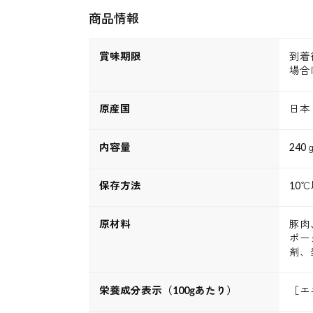
商品情報
賞味期限
到着
場合
原産国
日本
内容量
240
保存方法
10
原材料
豚肉
ポー
剤、
栄養成分表示（100gあたり）
［エ